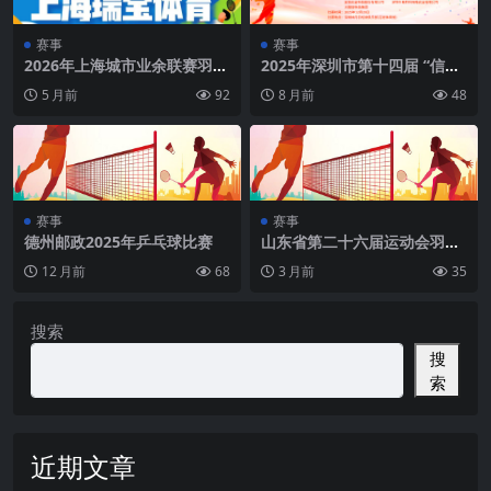
赛事
赛事
2026年上海城市业余联赛羽毛
2025年深圳市第十四届 “信安
球联赛 YONEX 未来之志 瑞宝
杯”羽毛球团体赛
5 月前
92
8 月前
48
杯 青少年羽毛球国际邀请赛
赛事
赛事
德州邮政2025年乒乓球比赛
山东省第二十六届运动会羽毛
球比赛威海选拔赛（威海）
12 月前
68
3 月前
35
搜索
搜
索
近期文章