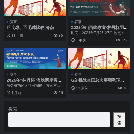
赛事
赛事
乒乓球、羽毛球比赛·济南
2025华山西峰索道·林丹杯羽
毛球公开赛（西安站）
时间：2025年7月25-27日 地点：
11 月前
86
陕西省体育馆
1 年前
372
赛事
赛事
2026年“林丹杯”海峡两岸青少
G刻挑战全国总决赛羽毛球济
年羽毛球精英赛（深圳）
南
报名成功的运动员扫描下方官方微
11 月前
70
信号 二维码，由组委会邀请入群，
1 月前
56
后续重要 通知将在...
搜索
搜
索