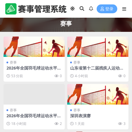
登录
赛事
赛事
赛事
2026年全国羽毛球运动水平等
山东省第十二届残疾人运动会
级赛（山东分站赛）
暨第一届特殊奥林匹克运动会
53 分前
0
4 小时前
0
羽毛球比赛
赛事
赛事
2026年全国羽毛球运动水平等
深圳表演赛
级赛（湖南分站赛）
18 小时前
2
1 天前
3