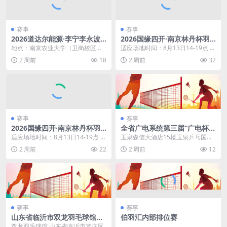
赛事
赛事
2026道达尔能源·李宁李永波
2026国缘四开·南京林丹杯羽
杯3V3羽毛球赛南京站
毛球公开赛分赛场（青少年
地点：南京农业大学（卫岗校区）
适应场地时间：8月13日14-19点 适
组）适应场地预约报名
江苏省南京市玄武区卫岗—号 时
应场地地点：南京国际博览中心13
2 周前
18
2 周前
32
间：2026.8.8...
号馆
赛事
赛事
2026国缘四开·南京林丹杯羽
全省广电系统第三届“广电杯”
毛球公开赛主赛场适应场地预
乒乓球比赛
适应场地时间：8月13日14-19点 适
玉泉森信大酒店15楼玉泉乒乓国际
约报名
应场地地点：南京奥体中心国缘V9
交流中心（济南市历下区泺源大街6
2 周前
22
2 周前
12
馆
8号）；混合团体...
赛事
赛事
山东省临沂市双龙羽毛球馆第
伯羽汇内部排位赛
四届会员赛
双龙羽毛球馆 山东省临沂市罗庄区