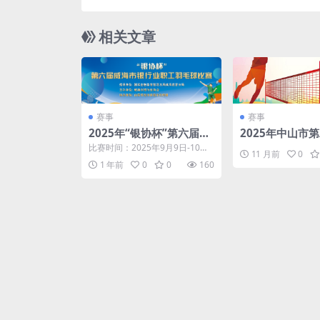
相关文章
赛事
赛事
2025年“银协杯”第六届威
2025年中山市
海市银行业职工羽毛球比
明京东家电杯”
比赛时间：2025年9月9日-10日
11 月前
0
赛
年赛
比赛地点：山东球动力体育馆
1 年前
0
0
160
（国泰路107号...