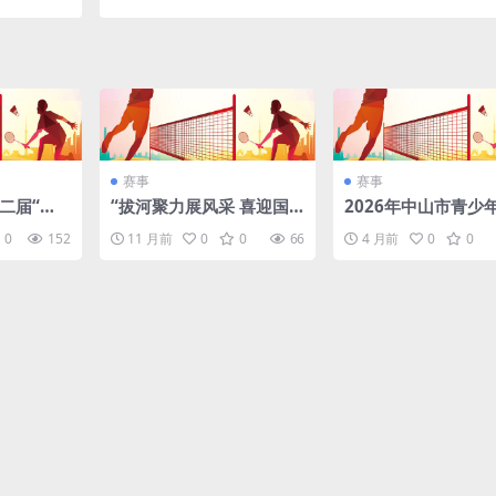
（深圳）
赛事
赛事
第二届“天
“拔河聚力展风采 喜迎国
2026年中山市青少
羽毛球青少
庆启新程” 2025年德州市
球锦标赛
0
152
11 月前
0
0
66
4 月前
0
0
国资国企系统拔河比赛