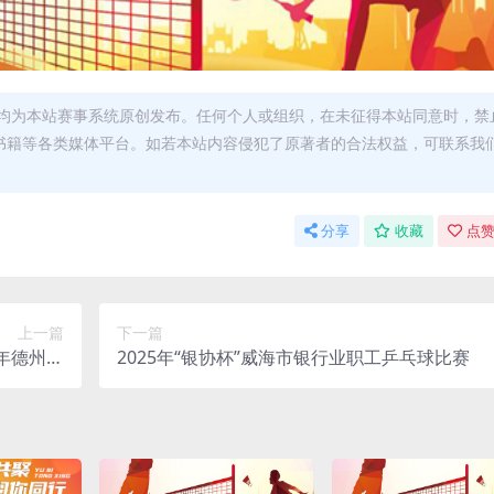
均为本站赛事系统原创发布。任何个人或组织，在未征得本站同意时，禁
书籍等各类媒体平台。如若本站内容侵犯了原著者的合法权益，可联系我
分享
收藏
点赞
上一篇
下一篇
5年德州市
2025年“银协杯”威海市银行业职工乒乓球比赛
拔河比赛