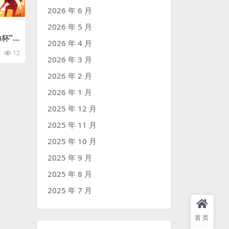
2026 年 6 月
2026 年 5 月
u杯”
2026 年 4 月
联赛
12
2026 年 3 月
2026 年 2 月
2026 年 1 月
2025 年 12 月
2025 年 11 月
2025 年 10 月
2025 年 9 月
2025 年 8 月
2025 年 7 月
首页