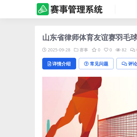
山东省律师体育友谊赛羽毛
2025-09-28
赛事
0
0
82
详情介绍
常见问题
评