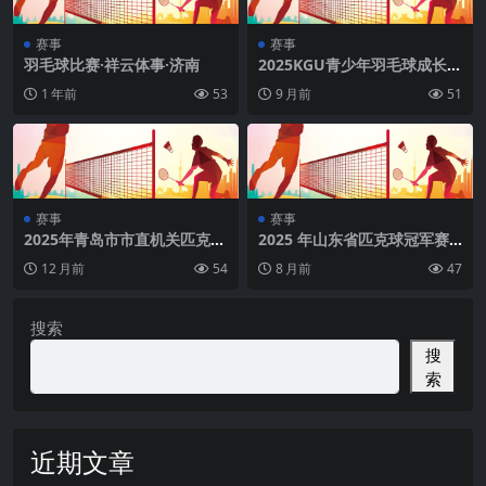
赛事
赛事
羽毛球比赛·祥云体事·济南
2025KGU青少年羽毛球成长赛
–青苗系列第一期总决赛湖南
1 年前
53
9 月前
51
长沙
赛事
赛事
2025年青岛市市直机关匹克球
2025 年山东省匹克球冠军赛
比赛
（青春组）
12 月前
54
8 月前
47
搜索
搜
索
近期文章