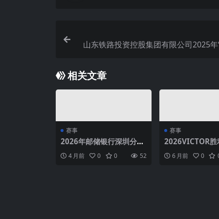
山东铁路投资控股集团有限公司2025年
职工羽
相关文章
赛事
赛事
2026年邮储银行深圳分行
2026VICTOR
羽毛球选拔赛
神体育”杯羽毛
4 月前
0
0
52
6 月前
0
（青岛）