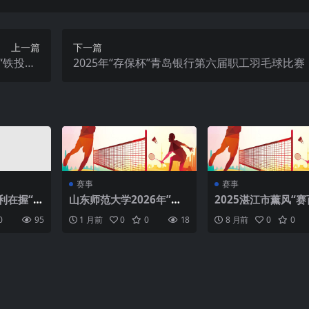
上一篇
下一篇
“铁投杯”
2025年“存保杯”青岛银行第六届职工羽毛球比赛
毛球比赛
赛事
赛事
胜利在握“洁
山东师范大学2026年”校
2025湛江市薰风“
球挑战赛
友杯”羽毛球友谊赛
杯”青少年羽毛球单
0
95
1 月前
0
0
18
8 月前
0
0
赛