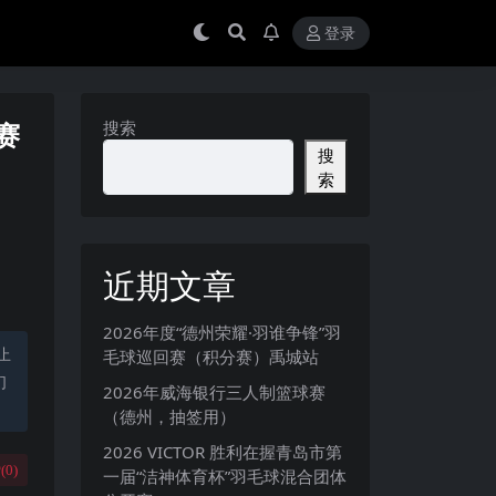
登录
赛
搜索
搜
索
近期文章
2026年度“德州荣耀·羽谁争锋”羽
止
毛球巡回赛（积分赛）禹城站
们
2026年威海银行三人制篮球赛
（德州，抽签用）
2026 VICTOR 胜利在握青岛市第
(
0
)
一届“洁神体育杯”羽毛球混合团体