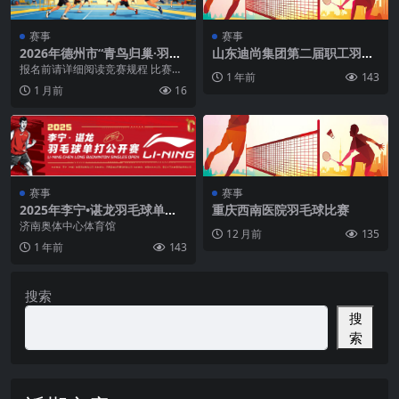
赛事
赛事
2026年德州市“青鸟归巢·羽动
山东迪尚集团第二届职工羽毛
州城”大学生羽毛球团体邀请赛
球赛
报名前请详细阅读竞赛规程 比赛时
1 年前
143
间：2026年7月29日 比赛地址：宁
1 月前
16
津县熏风星...
赛事
赛事
2025年李宁•谌龙羽毛球单打
重庆西南医院羽毛球比赛
公开赛（济南站）
济南奥体中心体育馆
12 月前
135
1 年前
143
搜索
搜
索