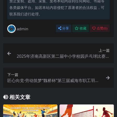
禁止复制、盗用、采集、发布本站内容到任何网站、书籍等
各类媒体平台。如若本站内容侵犯了原著者的合法权益，可
联系我们进行处理。
admin
分享
收藏
点赞(
0
)
上一篇
2025年济南高新区第二届中小学校园乒乓球比赛模
拟赛
下一篇
匠心向党·劳动筑梦“魏桥杯”第三届威海市职工羽毛
球比赛总决赛
相关文章