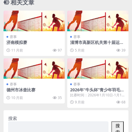
相关文章
赛事
赛事
济南模拟赛
淄博市高新区机关第十届运动
会羽毛球比赛
11 月前
97
5 月前
39
赛事
赛事
德州市冰壶比赛
2026年“牛头杯”青少年羽毛球
公开赛第一站（中山）
比赛时间：2026年1月10日-1月11
10 月前
35
日 比赛地点：中山市星晨羽毛球馆
9 月前
68
2号馆（...
搜索
搜