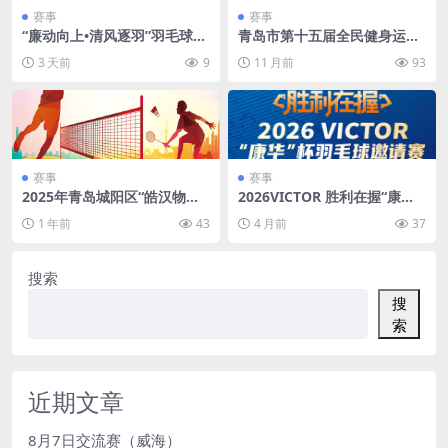
赛事
赛事
“廉动向上•清风逐羽”羽毛球交
青岛市第十五届全民健身运动
流赛（深圳）
会羽毛球公开赛
3 天前
9
11 月前
93
赛事
赛事
2025年青岛城阳区“皓汉物流
2026VICTOR 胜利在握“康华”
杯”第一届会员羽毛球大奖赛
杯羽毛球邀请赛暨 VICTOR 康
1 年前
43
4 月前
37
华专卖店开业赛（日照市）
搜索
搜
索
近期文章
8月7日交流赛（威海）