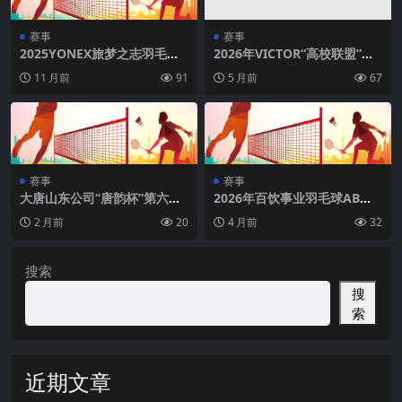
赛事
赛事
2025YONEX旅梦之志羽毛球
2026年VICTOR“高校联盟”羽
巡回赛济南站
毛球邀请赛（青岛）
11 月前
91
5 月前
67
赛事
赛事
大唐山东公司“唐韵杯”第六届
2026年百饮事业羽毛球AB区
职工羽毛球比赛(济南)
决赛&冠军友谊赛（重庆站）
2 月前
20
4 月前
32
搜索
搜
索
近期文章