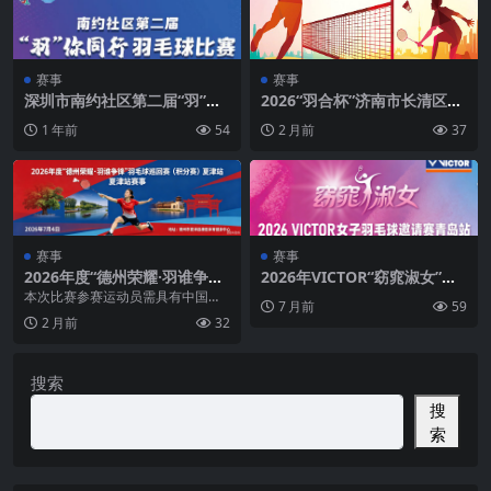
赛事
赛事
深圳市南约社区第二届“羽”你
2026“羽合杯”济南市长清区首
同行羽毛球比赛
届驻区高校大学生羽毛球团体
1 年前
54
2 月前
37
比赛
赛事
赛事
2026年度“德州荣耀·羽谁争锋”
2026年VICTOR“窈窕淑女”业
羽毛球巡回赛（积分赛）夏津
余羽毛球 女子邀请赛青岛站
本次比赛参赛运动员需具有中国国
7 月前
59
站
籍，年龄须年满18周岁(男单15周
2 月前
32
岁)。具有德州市...
搜索
搜
索