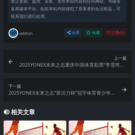
禁止复制、盗用、采集、发布本站内容到任何网站、书籍等
各类媒体平台。如若本站内容侵犯了原著者的合法权益，可
联系我们进行处理。
admin
分享
收藏
点赞(
0
)
上一篇
2025YONEX未来之志重庆中国体育彩票“李雪芮杯”
青少年羽毛球比赛
下一篇
2025YONEX未来之志“茶活力杯”冠宇体育青少年羽
毛球公开赛
相关文章