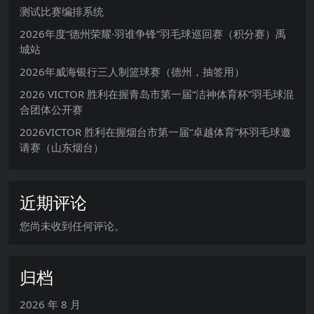
测试比赛编排系统
2026年度“德州荣耀·羽谁争锋”羽毛球巡回赛（积分赛）禹
城站
2026年威海银行三人制篮球赛（德州，抽签用）
2026 VICTOR 胜利在握青岛市第一届“洁神体育杯”羽毛球混
合团体公开赛
2026VICTOR 胜利在握烟台市第一届“卓越体育”杯羽毛球邀
请赛（山东烟台）
近期评论
您尚未收到任何评论。
归档
2026 年 8 月