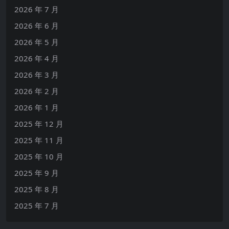
2026 年 7 月
2026 年 6 月
2026 年 5 月
2026 年 4 月
2026 年 3 月
2026 年 2 月
2026 年 1 月
2025 年 12 月
2025 年 11 月
2025 年 10 月
2025 年 9 月
2025 年 8 月
2025 年 7 月