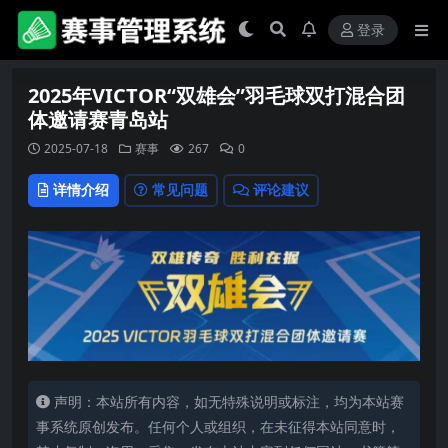
登录
2025年VICTOR“双雄会”羽毛球双打混合团
体邀请赛青岛站
2025-07-18
赛事
267
0
详情介绍
常见问题
评论建议
声明：本站所有内容，如无特殊说明或标注，均为本站赛
事系统原创发布。任何个人或组织，在未征得本站同意时，