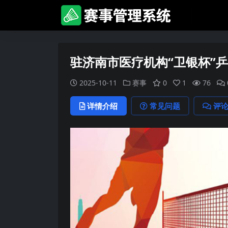
驻济南市医疗机构“卫银杯”
2025-10-11
赛事
0
1
76
详情介绍
常见问题
评