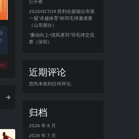
公开赛
2026VICTOR 胜利在握烟台市第
一届“卓越体育”杯羽毛球邀请赛
（山东烟台）
止
“廉动向上•清风逐羽”羽毛球交流
们
赛（深圳）
(
1
)
近期评论
您尚未收到任何评论。
归档
2026 年 8 月
2026 年 7 月