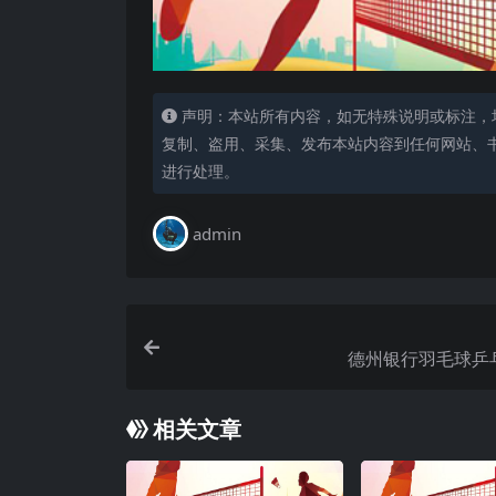
声明：本站所有内容，如无特殊说明或标注，
复制、盗用、采集、发布本站内容到任何网站、
进行处理。
admin
德州银行羽毛球乒
相关文章