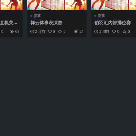
赛事
赛事
市直机关匹
祥云体事表演赛
伯羽汇内部排位赛
阶段）
0
68
2 月前
0
0
24
2 周前
0
0