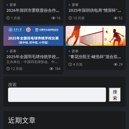
赛事
赛事
2026年深圳市爱联股份合作公
2025年深圳供电局“情深杯”职
司“爱联股份杯”乒乓球比赛
工羽毛球比赛
1 月前
16
10 月前
52
赛事
赛事
2025年全国羽毛球传统学校比
“青花汾阳王·峻浩杯”混合双打
赛（高中组、初中组、小学
邀请赛·济南
主办单位：中国羽毛球协会、中国
4 月前
29
组）
学生体育联合会 比赛时间：2025年
12 月前
184
10月25-1...
搜索
搜
索
近期文章