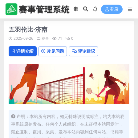
登录
五羽伦比·济南
2025-09-26
赛事
71
0
详情介绍
常见问题
评论建议
声明：本站所有内容，如无特殊说明或标注，均为本站赛
事系统原创发布。任何个人或组织，在未征得本站同意时，
禁止复制、盗用、采集、发布本站内容到任何网站、书籍等