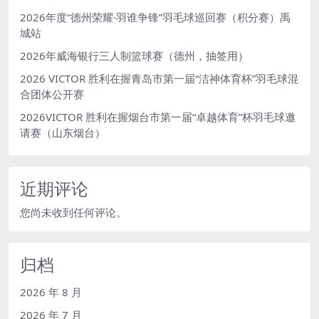
2026年度“德州荣耀·羽谁争锋”羽毛球巡回赛（积分赛）禹
城站
2026年威海银行三人制篮球赛（德州，抽签用）
2026 VICTOR 胜利在握青岛市第一届“洁神体育杯”羽毛球混
合团体公开赛
2026VICTOR 胜利在握烟台市第一届“卓越体育”杯羽毛球邀
请赛（山东烟台）
近期评论
您尚未收到任何评论。
归档
2026 年 8 月
2026 年 7 月