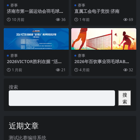
赛事
赛事
济南市第一届运动会羽毛球比
直属工会电子竞技·济南
赛 （驻济高校大学生组）
10 月前
36
1 年前
69
赛事
赛事
2026VICTOR胜利在握 “活力
2026年百饮事业羽毛球AB区
羽人”杯青少年羽毛球公开赛
决赛&冠军友谊赛（重庆站）
1 月前
21
4 月前
32
（青岛站）
搜索
搜
索
近期文章
测试比赛编排系统