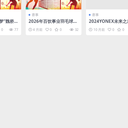
赛事
赛事
梦“魏桥
2026年百饮事业羽毛球A
2024YONEX未来之
市职工羽毛
B区决赛&冠军友谊赛（重
颐体育”杯青少年羽
0
77
4 月前
0
0
32
10 月前
0
0
庆站）
开赛