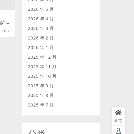
2026 年 5 月
2026 年 4 月
志“华
毛球公
2026 年 3 月
70
2026 年 2 月
2026 年 1 月
2025 年 12 月
2025 年 11 月
2025 年 10 月
2025 年 9 月
2025 年 8 月
2025 年 7 月
首页
分类