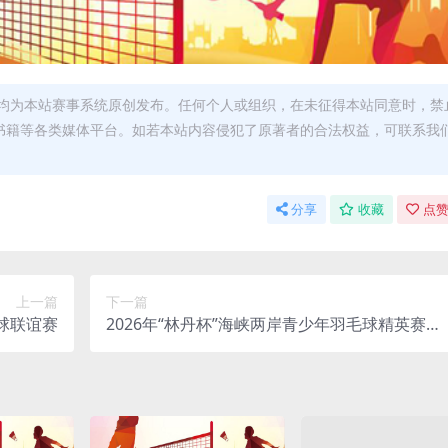
均为本站赛事系统原创发布。任何个人或组织，在未征得本站同意时，禁
书籍等各类媒体平台。如若本站内容侵犯了原著者的合法权益，可联系我
分享
收藏
点赞
上一篇
下一篇
毛球联谊赛
2026年“林丹杯”海峡两岸青少年羽毛球精英赛
（深圳）