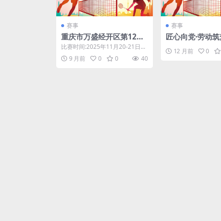
赛事
赛事
重庆市万盛经开区第12届
匠心向党·劳动筑
中小学生“阳光杯”羽毛球
杯”第三届威海
比赛时间:2025年11月20-21日
12 月前
0
比赛
球比赛
比赛地点:万盛经开区文体中心体
9 月前
0
0
40
育馆