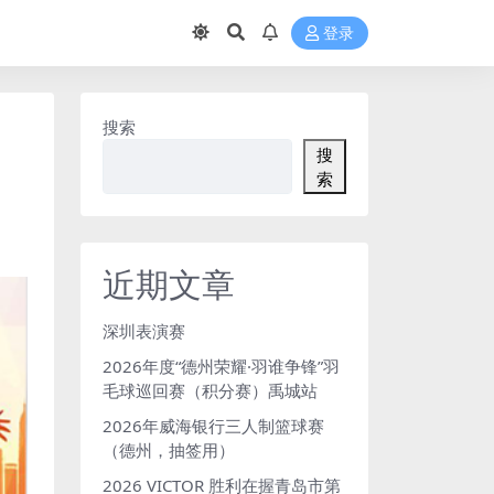
登录
搜索
搜
索
近期文章
深圳表演赛
2026年度“德州荣耀·羽谁争锋”羽
毛球巡回赛（积分赛）禹城站
2026年威海银行三人制篮球赛
（德州，抽签用）
2026 VICTOR 胜利在握青岛市第