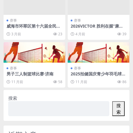
赛事
赛事
威海市环翠区第十六届全民健
2026VICTOR 胜利在握“康华”
身运动会乒乓球比赛（威海）
杯羽毛球邀请赛暨 VICTOR 康
3 月前
23
4 月前
39
华专卖店开业赛（日照市）
赛事
赛事
男子三人制篮球比赛·济南
2025拍健国庆青少年羽毛球单
项赛（深圳）
11 月前
58
11 月前
86
搜索
搜
索