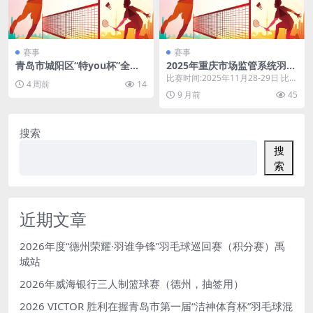
赛事
赛事
青岛市城阳区“特you杯”全民
2025年重庆市场监管系统羽毛
健身羽毛球公益联赛（常青藤
球邀请赛(决赛)
比赛时间:2025年11月28-29日 比赛
4 周前
14
组）
地点:重庆市合川区体育中心
9 月前
45
搜索
搜
索
近期文章
2026年度“德州荣耀·羽谁争锋”羽毛球巡回赛（积分赛）禹
城站
2026年威海银行三人制篮球赛（德州，抽签用）
2026 VICTOR 胜利在握青岛市第一届“洁神体育杯”羽毛球混