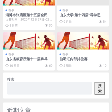
赛事
赛事
淄博市张店区第十五届全民健
山东大学 第十四届“导学思政”
身运动会暨首届“动泰体育杯”
研究生师生羽毛球赛
比赛时间：2025年12 月27日~28日
9 月前
54
羽毛球公开赛
比赛地点：山东省农业工程学院羽
8 月前
30
毛球馆
赛事
赛事
山东省教育厅第十一届乒乓球
伯羽汇内部排位赛
比赛·济南
10 月前
69
2 周前
10
搜索
搜
索
近期文章