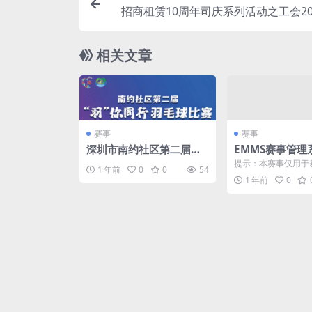
招商租赁10周年司庆系列活动之工会20
年华”羽毛球运动会
相关文章
赛事
赛事
深圳市南约社区第二届
EMMS赛事管理
“羽”你同行羽毛球比赛
员培训模拟赛
提示：本赛事仅用于
1 年前
0
0
54
1 年前
0