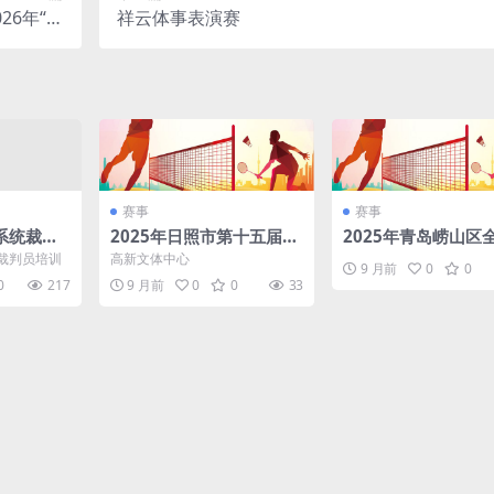
26年“嘉
祥云体事表演赛
（深圳）
赛事
赛事
系统裁判
2025年日照市第十五届全
2025年青岛崂山区
民健身运动会羽毛球比赛
身羽毛球赛
裁判员培训
高新文体中心
9 月前
0
0
0
217
9 月前
0
0
33