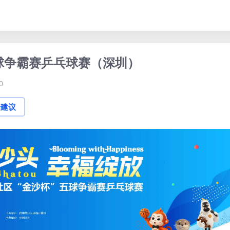
五球争霸赛乒乓球赛（深圳）
0
论建议