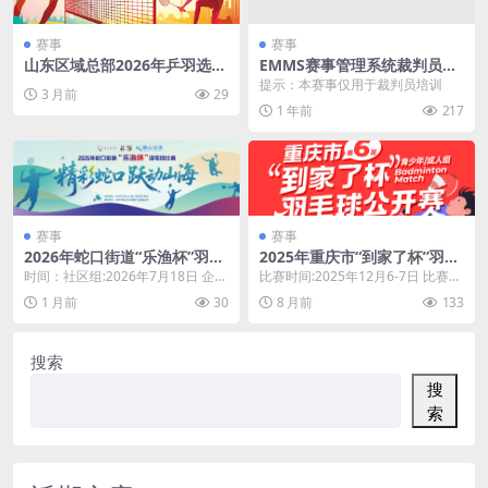
赛事
赛事
山东区域总部2026年乒羽选拔
EMMS赛事管理系统裁判员培
赛·济南
训模拟赛
提示：本赛事仅用于裁判员培训
3 月前
29
1 年前
217
赛事
赛事
2026年蛇口街道“乐渔杯”羽毛
2025年重庆市“到家了杯”羽毛
球比赛（深圳）
球公开赛
时间：社区组:2026年7月18日 企业
比赛时间:2025年12月6-7日 比赛地
组:2026年7月19日下午 驻区单位
点:石子山体育公园羽毛球馆
1 月前
30
8 月前
133
组...
搜索
搜
索